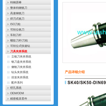
钨钢原棒
整体钨钢铣刀
高速钢铣刀
焊刃式铣刀
ISO刀粒
可转位铣刀
车削刀杆
螺纹刀杆/刀粒
可转位式快速钻
刀具夹持系统
立铣刀夹持系统
铣刀盘夹持系统
侧铣刀夹持系统
钻头夹持系统
产品详细介绍
丝攻夹持系统
配件系列
镗孔系统
OEM/ODM
精密模具零件