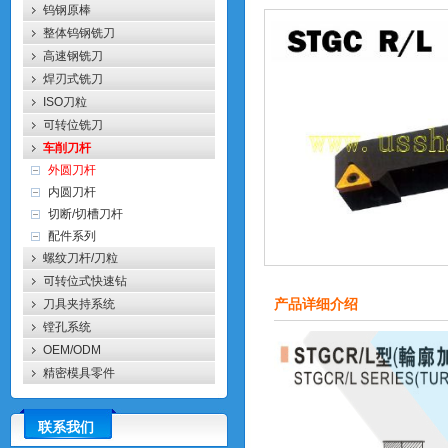
钨钢原棒
整体钨钢铣刀
高速钢铣刀
焊刃式铣刀
ISO刀粒
可转位铣刀
车削刀杆
外圆刀杆
内圆刀杆
切断/切槽刀杆
配件系列
螺纹刀杆/刀粒
可转位式快速钻
刀具夹持系统
产品详细介绍
镗孔系统
OEM/ODM
精密模具零件
联系我们