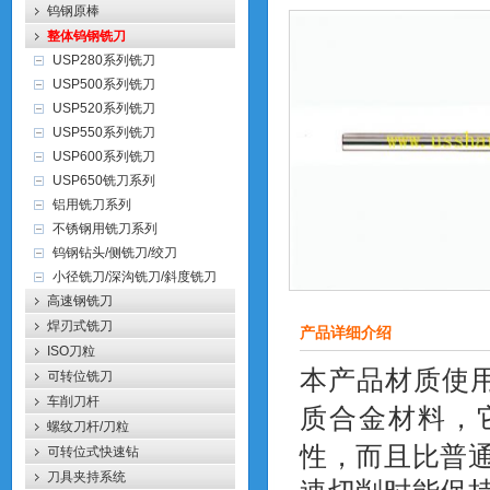
钨钢原棒
整体钨钢铣刀
USP280系列铣刀
USP500系列铣刀
USP520系列铣刀
USP550系列铣刀
USP600系列铣刀
USP650铣刀系列
铝用铣刀系列
不锈钢用铣刀系列
钨钢钻头/侧铣刀/绞刀
小径铣刀/深沟铣刀/斜度铣刀
高速钢铣刀
焊刃式铣刀
产品详细介绍
ISO刀粒
本产品材质使
可转位铣刀
车削刀杆
质合金材料，
螺纹刀杆/刀粒
性，而且比普
可转位式快速钻
刀具夹持系统