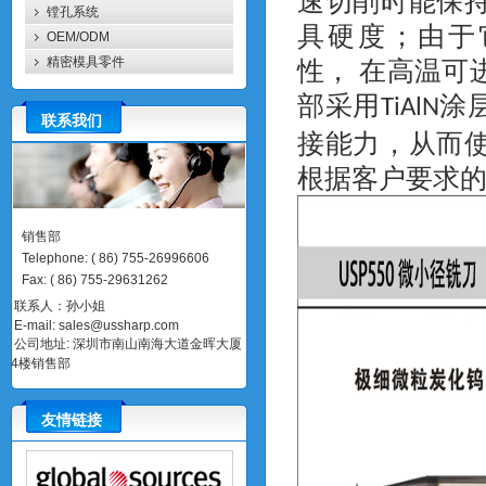
速切削时能保
镗孔系统
具硬度；由于
OEM/ODM
精密模具零件
性， 在高温可
部采用
涂
TiAlN
联系我们
接能力，从而
根据客户要求
销售部
Telephone
:
(
86)
755-26996606
Fax
:
(
86)
755-29631262
联系人：孙小姐
E-mail:
sales@ussharp.com
公司地址: 深圳市南山南海大道金晖大厦
4楼销售部
友情链接