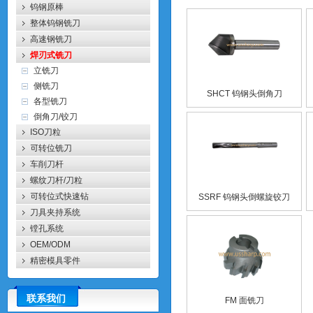
钨钢原棒
整体钨钢铣刀
高速钢铣刀
焊刃式铣刀
立铣刀
侧铣刀
SHCT 钨钢头倒角刀
各型铣刀
倒角刀/铰刀
ISO刀粒
可转位铣刀
车削刀杆
螺纹刀杆/刀粒
可转位式快速钻
SSRF 钨钢头倒螺旋铰刀
刀具夹持系统
镗孔系统
OEM/ODM
精密模具零件
联系我们
FM 面铣刀